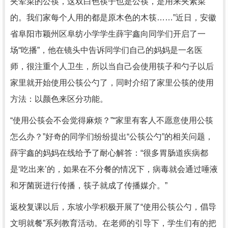
夹荤菜的公筷，这双白色筷子也是公筷，是用来夹素菜
的。我们家每个人用的都是原木色的木筷……”近日，安徽
省阜阳市颖州区阜纺小学学生薛宇鑫向同学们开启了一
场“吃播”，他在镜头中告诉同学们自己的妈妈是一名医
师，很注重个人卫生，所以当自己会使用筷子和勺子以后
家里就开始使用公筷公勺了，同时介绍了家里公筷的使用
方法：以颜色来区分功能。
“使用公筷会不会觉得麻烦？”“家里有客人不愿意使用公筷
怎么办？”好奇的同学们纷纷提出“公筷公勺”的相关问题，
薛宇鑫的妈妈在线给予了耐心解答：“很多胃肠道疾病都
是‘吃出来’的，如果在不分餐的情况下，病毒就会通过唾液
和牙菌斑进行传播，筷子就成了传播媒介。”
返校复课以后，东坡小学积极开展了“使用公筷公勺，倡导
文明就餐”系列教育活动。在老师的引导下，学生们有的把