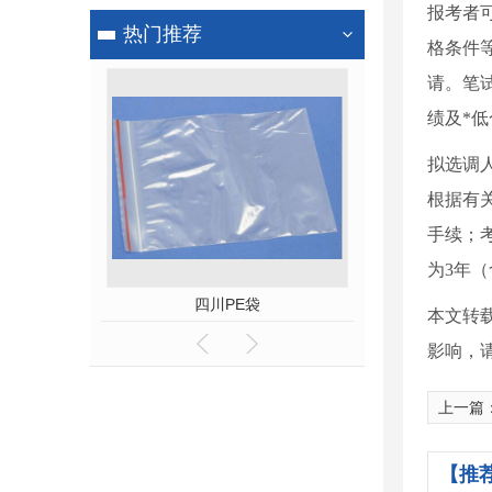
报考者
热门推荐
格条件等
请。笔试
绩及*低
拟选调
根据有
手续；
为3年
PE袋
四川气泡袋
四川
本文转
影响，
上一篇
【推