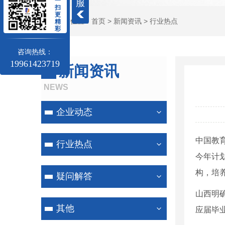
一
服
扫
更
当前位置：
首页
>
新闻资讯
>
行业热点
精
彩
咨询热线：
19961423719
新闻资讯
NEWS
企业动态
中国教
行业热点
今年计
构，培
疑问解答
山西明
其他
应届毕