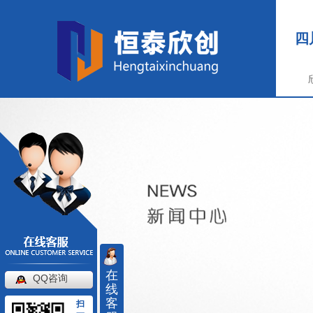
四
在
QQ咨询
线
客
扫