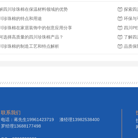
解四川珍珠棉在保温材料领域的优势
探索四
川珍珠棉的特点和用途
环保与
川珍珠棉在家居装饰中的创意应用分享
四川P
何选择高质量的四川珍珠棉产品？
了解四
川珍珠棉的制造工艺和特点解析
品质保
联系我们
电话：蒋先生19961423719 漆经理13982538400
罗经理13688177498