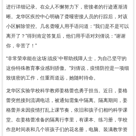
进行详细记录。在众人不懈努力下，密接者的行迹逐渐清
晰。龙华区疾控中心明确了聋哑密接人员的行踪后，对该
小区解除管控。几名聋哑人用手语问道：“我们是不是可以
离开了？”得到肯定答复后，他们用手语对刘倩说：“谢谢
你，辛苦了！”
“非常荣幸能在这场‘战疫’中帮助残障人士，为自己坚守的
这份特殊教育事业感到骄傲。”刘倩说，疫情防控是一项细
致缜密的工作，任重而道远，她随时待命。
龙华区实验学校科学教师姜格蕾也勇于担当。近日，姜格
蕾突然接到流调电话，被通知需集中隔离。隔离期间，姜
格蕾并未因疫情打乱上课节奏，依旧和孩子们相约科学课
堂。在姜格蕾准备的隔离行李里，有课本、练习册，学校
作息时间表和几个班孩子们的花名册，电脑、装满教学资