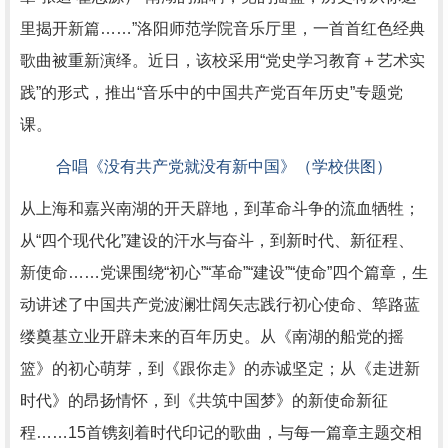
里揭开新篇……”洛阳师范学院音乐厅里，一首首红色经典
歌曲被重新演绎。近日，该校采用“党史学习教育＋艺术实
践”的形式，推出“音乐中的中国共产党百年历史”专题党
课。
合唱《没有共产党就没有新中国》（学校供图）
从上海和嘉兴南湖的开天辟地，到革命斗争的流血牺牲；
从“四个现代化”建设的汗水与奋斗，到新时代、新征程、
新使命……党课围绕“初心”“革命”“建设”“使命”四个篇章，生
动讲述了中国共产党波澜壮阔矢志践行初心使命、筚路蓝
缕奠基立业开辟未来的百年历史。从《南湖的船党的摇
篮》的初心萌芽，到《跟你走》的赤诚坚定；从《走进新
时代》的昂扬情怀，到《共筑中国梦》的新使命新征
程……15首镌刻着时代印记的歌曲，与每一篇章主题交相