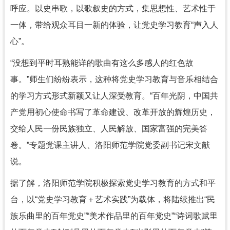
呼应。以史串歌，以歌叙史的方式，集思想性、艺术性于
一体，带给观众耳目一新的体验，让党史学习教育“声入人
心”。
“没想到平时耳熟能详的歌曲有这么多感人的红色故
事。”师生们纷纷表示，这种将党史学习教育与音乐相结合
的学习方式形式新颖又让人深受教育。“百年光阴，中国共
产党用初心使命书写了革命建设、改革开放的辉煌历史，
交给人民一份民族独立、人民解放、国家富强的完美答
卷。”专题党课主讲人、洛阳师范学院党委副书记宋文献
说。
据了解，洛阳师范学院积极探索党史学习教育的方式和平
台，以“党史学习教育＋艺术实践”为载体，将陆续推出“民
族乐曲里的百年党史”“美术作品里的百年党史”“诗词歌赋里