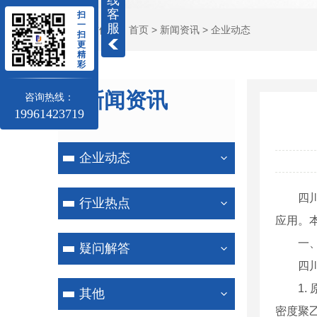
线
客
扫
一
服
当前位置：
首页
>
新闻资讯
>
企业动态
扫
更
精
彩
新闻资讯
咨询热线：
19961423719
NEWS
企业动态
四
行业热点
应用。
一
疑问解答
四
1
其他
密度聚乙