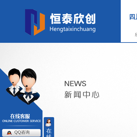
四
在
QQ咨询