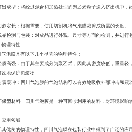
. 挤出成型：将经过混合和加热处理的聚乙烯粒子送入挤出机中
. 切割定长：根据需要，使用切割机将气泡膜裁剪成所需的长度。
. 成品检测与包装：对成品进行外观、尺寸等方面的检测，并进行
、物理特性
川气泡膜具有以下几个显著的物理特性：
. 轻质高强：由于其主要成分为聚乙烯，因此其密度较低，重量
有效地保护包装物。
泡袋
四川气泡膜材料
. 防震缓冲：四川气泡膜的气泡结构可以有效地吸收外部冲击和
. 环保型材料：四川气泡膜是一种可回收利用的材料，对环境影
、应用领域
于其优良的物理特性，四川气泡膜在包装行业中得到了广泛的应