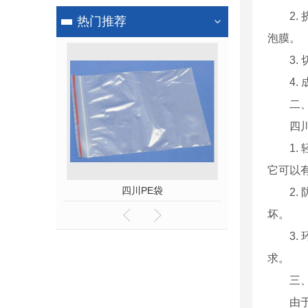
2
热门推荐
泡膜。
3
4
二
四
1
它可以
棉
四川PE袋
四川气
2
坏。
3
求。
三
由